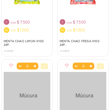
$
7.500
$
7.500
1
1
Und
Und
$7.200
$7.200
12
12
Und
Und
MENTA CHAO LIMON X100
MENTA CHAO FRESA X100
24P...
24P...
unidad
unidad