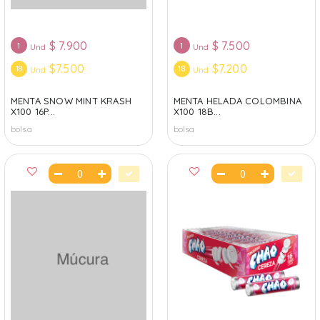
$
7.900
$
7.500
1
1
Und
Und
$7.500
$7.200
18
18
Und
Und
MENTA SNOW MINT KRASH
MENTA HELADA COLOMBINA
X100 16P...
X100 18B...
bolsa
bolsa