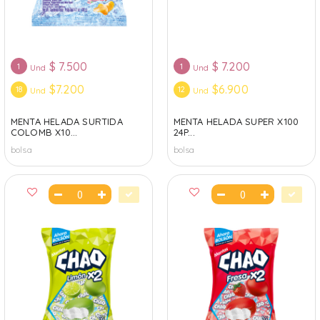
$
7.500
$
7.200
1
1
Und
Und
$7.200
$6.900
18
12
Und
Und
MENTA HELADA SURTIDA
MENTA HELADA SUPER X100
COLOMB X10...
24P...
bolsa
bolsa