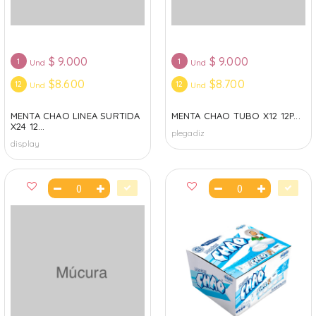
$
9.000
$
9.000
1
1
Und
Und
$8.600
$8.700
12
12
Und
Und
MENTA CHAO LINEA SURTIDA
MENTA CHAO TUBO X12 12P...
X24 12...
plegadiz
display