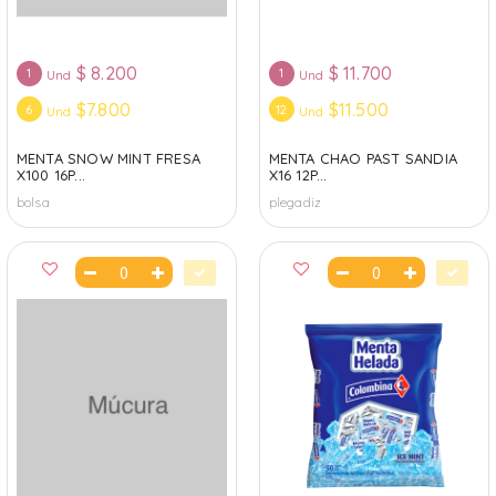
$
8.200
$
11.700
1
1
Und
Und
$7.800
$11.500
6
12
Und
Und
MENTA SNOW MINT FRESA
MENTA CHAO PAST SANDIA
X100 16P...
X16 12P...
bolsa
plegadiz