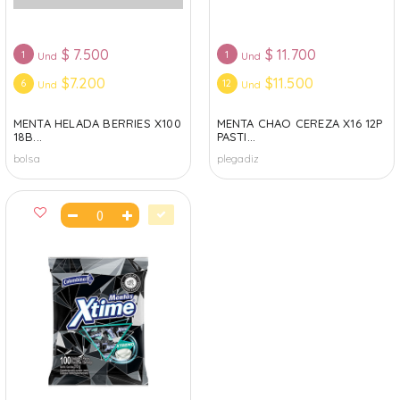
$
7.500
$
11.700
1
1
Und
Und
$7.200
$11.500
6
12
Und
Und
MENTA HELADA BERRIES X100
MENTA CHAO CEREZA X16 12P
18B...
PASTI...
bolsa
plegadiz