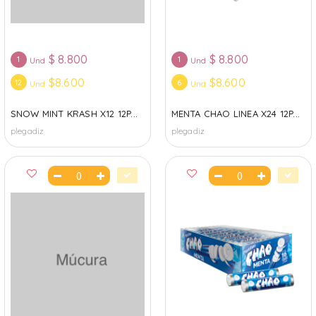
$
8.800
$
8.800
1
1
Und
Und
$8.600
$8.600
12
6
Und
Und
SNOW MINT KRASH X12 12P...
MENTA CHAO LINEA X24 12P...
plegadiz
plegadiz