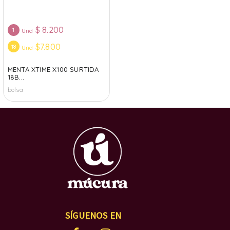
$
8.200
1
Und
$7.800
18
Und
MENTA XTIME X100 SURTIDA
18B...
bolsa
SÍGUENOS EN