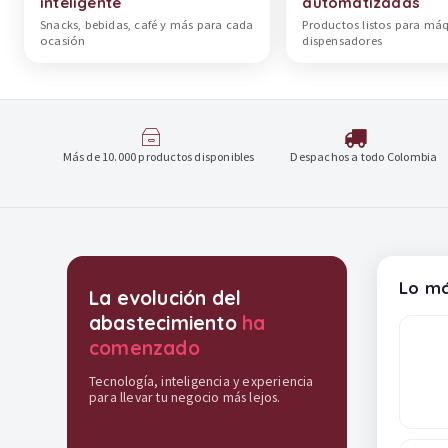
inteligente
automatizadas
Snacks, bebidas, café y más para cada
Productos listos para má
ocasión
dispensadores
Más de 10.000 productos disponibles
Despachos a todo Colombia
Destacados y soluciones
Lo má
La evolución del
abastecimiento
ha
comenzado
Tecnología, inteligencia y experiencia
para llevar tu negocio más lejos.