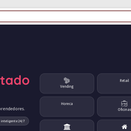
ctado
Retail
Vending
Horeca
prendedores.
Oficinas
 inteligente 24/7