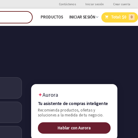
Contáctenos
Iniciar sesión
Crear cuenta
Total:
$0
PRODUCTOS
INICIAR SESIÓN
0
✦
Aurora
Tu asistente de compras inteligente
Recomienda productos, ofertas y
soluciones a la medida de tu negocio.
Hablar con Aurora