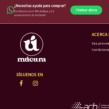
¿Necesitas ayuda para comprar?
Chatear ahora
Escríbenos por WhatsApp y te
asesoramos al instante.
ACERCA
Sea prove
Contácten
SÍGUENOS EN