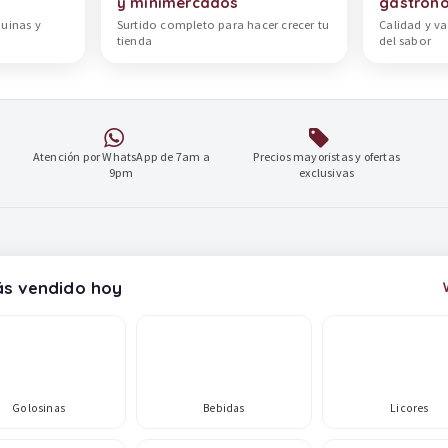
y minimercados
gastron
quinas y
Surtido completo para hacer crecer tu
Calidad y va
tienda
del sabor
Atención por WhatsApp de 7am a
Precios mayoristas y ofertas
9pm
exclusivas
s vendido hoy
Golosinas
Bebidas
Licores