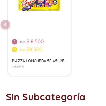
$
8.500
1
Und
$8.300
12
Und
PIAZZA LONCHERA 5P X5 12B...
paquete
Sin Subcategoría