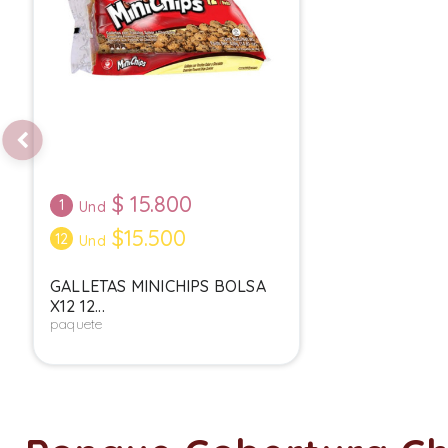
$
15.800
1
Und
$15.500
12
Und
GALLETAS MINICHIPS BOLSA
X12 12...
paquete