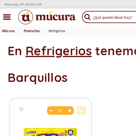
Whatsapp: +57 320 831 2536
Múcura
Productos
Refrigerios
En
Refrigerios
tenem
Barquillos