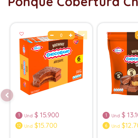
Ponque Cobertura Ch
$
15.900
$
13.
1
1
Und
Und
$15.700
$12.7
12
6
Und
Und