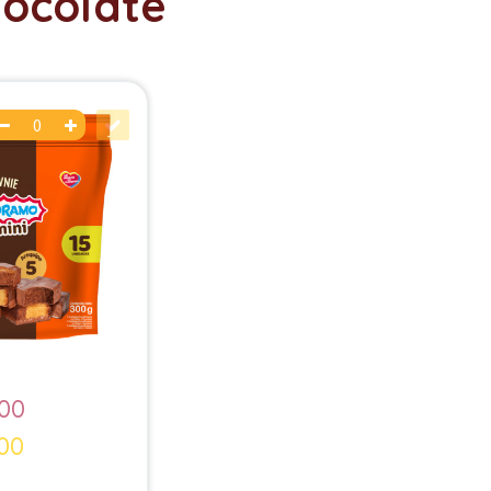
ocolate
100
00