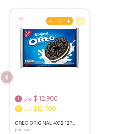
$
12.900
1
Und
$12.700
12
Und
OREO ORIGINAL 4X12 12P...
paquete