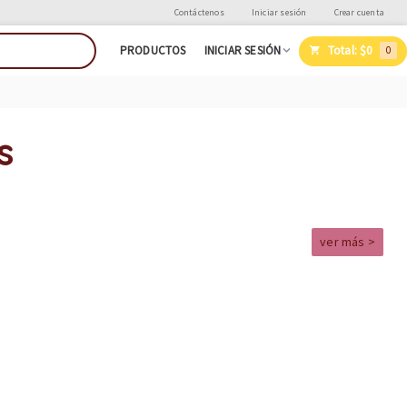
Contáctenos
Iniciar sesión
Crear cuenta
Total:
$0
PRODUCTOS
INICIAR SESIÓN
0
s
ver más >