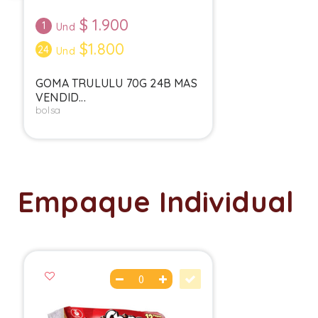
$
1.900
1
Und
$1.800
24
Und
GOMA TRULULU 70G 24B MAS
VENDID...
bolsa
Empaque Individual