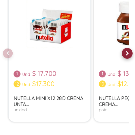
$
17.700
$
13.1
1
1
Und
Und
$17.300
$12.7
12
10
Und
Und
NUTELLA MINI X12 28D CREMA
NUTELLA PEQUE
UNTA...
CREMA...
unidad
pote