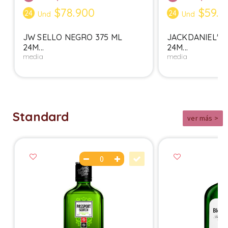
$78.900
$59.9
24
24
Und
Und
JW SELLO NEGRO 375 ML
JACKDANIEL'S 
24M...
24M...
media
media
Standard
ver más >