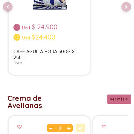
$
24.900
1
Und
$24.400
12
Und
CAFE AGUILA ROJA 500G X
25L...
libra
Crema de
ver más >
Avellanas