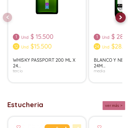
$
15.500
$
28.
1
1
Und
Und
$15.500
$28.9
12
24
Und
Und
WHISKY PASSPORT 200 ML X
BLANCO Y NEG
24...
24M...
tercio
media
Estucheria
ver más >