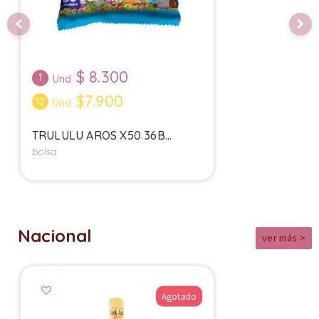
$
8.300
1
Und
$7.900
12
Und
TRULULU AROS X50 36B...
bolsa
Nacional
ver más >
Agotado