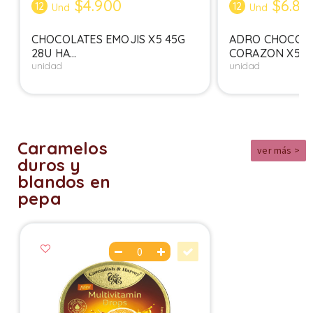
$4.900
$6.80
12
12
Und
Und
CHOCOLATES EMOJIS X5 45G
ADRO CHOCOLA
28U HA...
CORAZON X5 62.
unidad
unidad
Caramelos
ver más >
duros y
blandos en
pepa