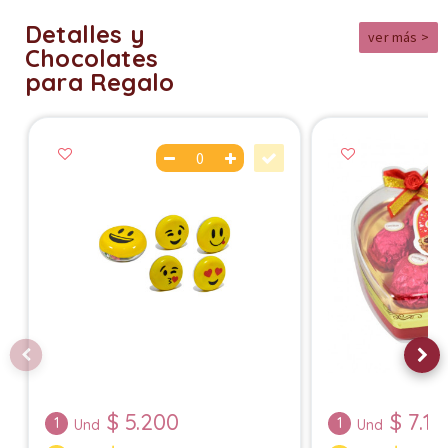
Detalles y
ver más >
Chocolates
para Regalo
$
5.200
$
7.10
1
1
Und
Und