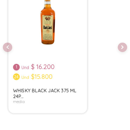
$
16.200
1
Und
$15.800
24
Und
WHISKY BLACK JACK 375 ML
24P...
media