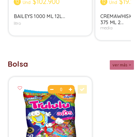
$102.900
$19.2
12
12
Und
Und
BAILEYS 1000 ML 12L...
CREMAWHISKY 
375 ML 2...
litro
media
Bolsa
ver más >