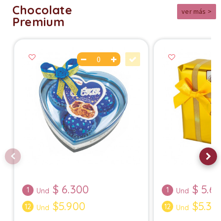
Chocolate
ver más >
Premium
$
6.300
$
5.6
1
1
Und
Und
$5.900
$5.35
12
12
Und
Und