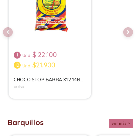
$
22.100
1
Und
$21.900
12
Und
CHOCO STOP BARRA X12 14B...
bolsa
Barquillos
ver más >