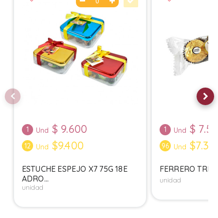
$
9.600
$
7.5
1
1
Und
Und
$9.400
$7.30
12
96
Und
Und
ESTUCHE ESPEJO X7 75G 18E
FERRERO TRIPAC
ADRO...
unidad
unidad