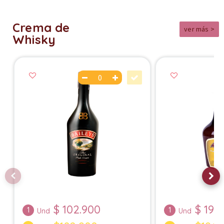
Crema de
ver más >
Whisky
$
102.900
$
19.
1
1
Und
Und