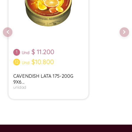
$
11.200
1
Und
$10.800
12
Und
CAVENDISH LATA 175-200G
9X6...
unidad