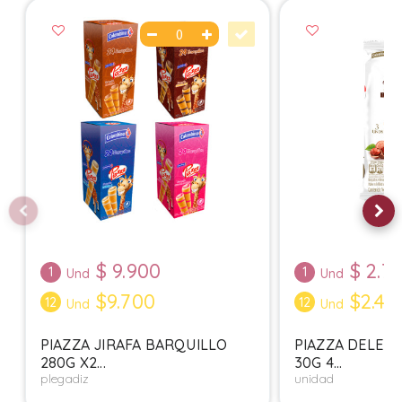
$
9.900
$
2.7
1
1
Und
Und
$9.700
$2.40
12
12
Und
Und
PIAZZA JIRAFA BARQUILLO
PIAZZA DELEIT
280G X2...
30G 4...
plegadiz
unidad