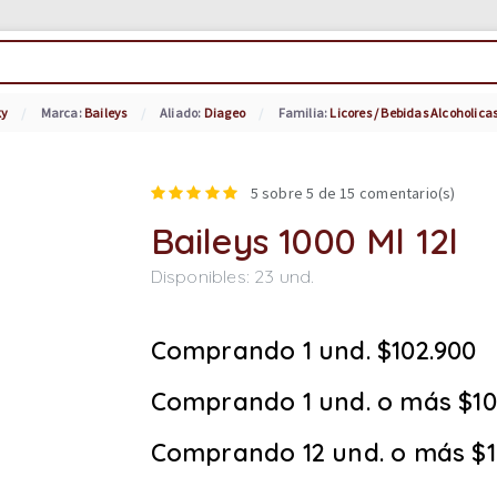
ky
Marca:
Baileys
Aliado:
Diageo
Familia:
Licores / Bebidas Alcoholica
5
sobre 5 de
15
comentario(s)
Baileys 1000 Ml 12l
Disponibles:
23
und.
Comprando 1 und. $102.900
Comprando 1 und. o más $10
Comprando 12 und. o más $1