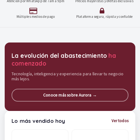
Atención por WhatsApp de 7am a 9pm
Precios mayoristas y ofertas exclusivas
Múltiples medios de pago
Plataforma segura, rápida y confiable
Destacados y soluciones
La evolución del abastecimiento
ha
comenzado
Tecnología, inteligencia y experiencia para llevar tu negocio
más lejos.
Conoce más sobre Aurora →
Lo más vendido hoy
Ver todos