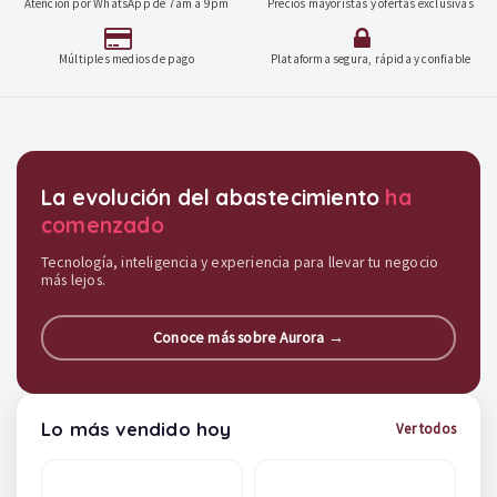
Atención por WhatsApp de 7am a 9pm
Precios mayoristas y ofertas exclusivas
Múltiples medios de pago
Plataforma segura, rápida y confiable
Destacados y soluciones
La evolución del abastecimiento
ha
comenzado
Tecnología, inteligencia y experiencia para llevar tu negocio
más lejos.
Conoce más sobre Aurora →
Lo más vendido hoy
Ver todos