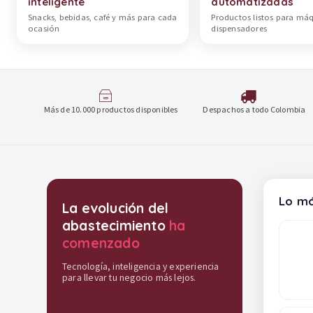
inteligente
automatizadas
Snacks, bebidas, café y más para cada
Productos listos para má
ocasión
dispensadores
Más de 10.000 productos disponibles
Despachos a todo Colombia
Destacados y soluciones
Lo má
La evolución del
abastecimiento
ha
comenzado
Tecnología, inteligencia y experiencia
para llevar tu negocio más lejos.