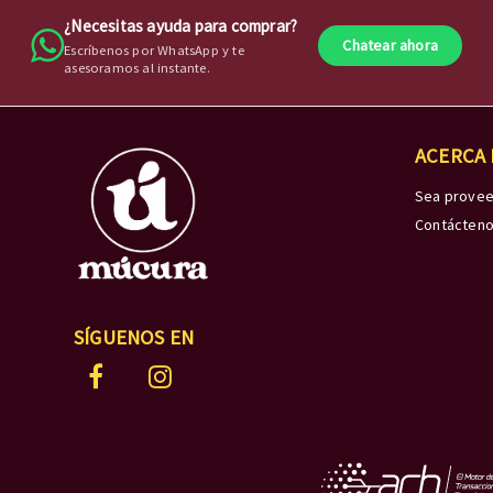
¿Necesitas ayuda para comprar?
Chatear ahora
Escríbenos por WhatsApp y te
asesoramos al instante.
ACERCA
Sea prove
Contácten
SÍGUENOS EN