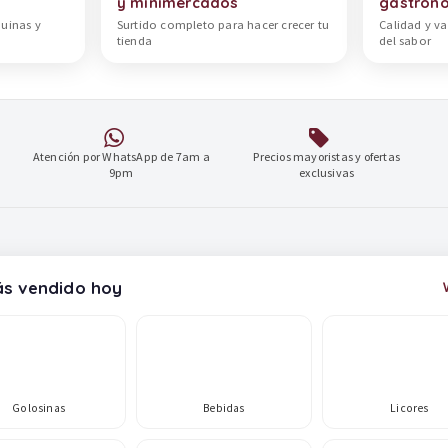
y minimercados
gastron
quinas y
Surtido completo para hacer crecer tu
Calidad y va
tienda
del sabor
Atención por WhatsApp de 7am a
Precios mayoristas y ofertas
9pm
exclusivas
s vendido hoy
Golosinas
Bebidas
Licores