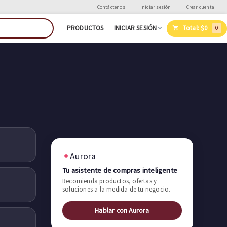
Contáctenos
Iniciar sesión
Crear cuenta
Total:
$0
PRODUCTOS
INICIAR SESIÓN
0
✦
Aurora
Tu asistente de compras inteligente
Recomienda productos, ofertas y
soluciones a la medida de tu negocio.
Hablar con Aurora