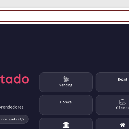
ctado
Retail
Vending
Horeca
prendedores.
Oficinas
 inteligente 24/7