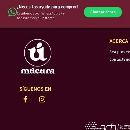
¿Necesitas ayuda para comprar?
Chatear ahora
Escríbenos por WhatsApp y te
asesoramos al instante.
ACERCA
Sea prove
Contácten
SÍGUENOS EN