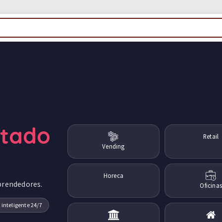
ctado
Retail
Vending
Horeca
prendedores.
Oficinas
 inteligente 24/7