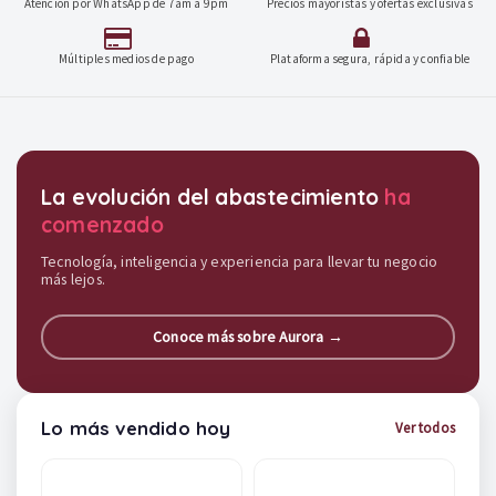
Atención por WhatsApp de 7am a 9pm
Precios mayoristas y ofertas exclusivas
Múltiples medios de pago
Plataforma segura, rápida y confiable
Destacados y soluciones
La evolución del abastecimiento
ha
comenzado
Tecnología, inteligencia y experiencia para llevar tu negocio
más lejos.
Conoce más sobre Aurora →
Lo más vendido hoy
Ver todos