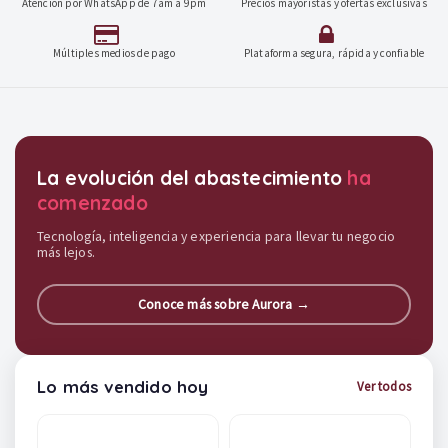
Atención por WhatsApp de 7am a 9pm
Precios mayoristas y ofertas exclusivas
Múltiples medios de pago
Plataforma segura, rápida y confiable
Destacados y soluciones
La evolución del abastecimiento
ha
comenzado
Tecnología, inteligencia y experiencia para llevar tu negocio
más lejos.
Conoce más sobre Aurora →
Lo más vendido hoy
Ver todos