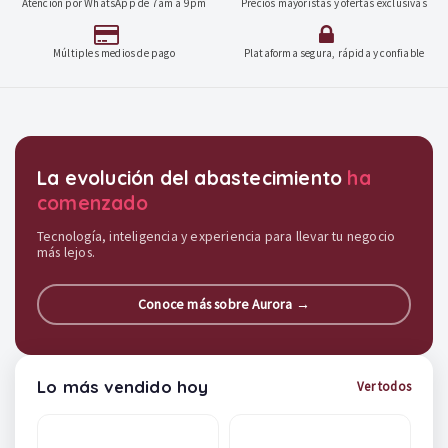
Atención por WhatsApp de 7am a 9pm
Precios mayoristas y ofertas exclusivas
Múltiples medios de pago
Plataforma segura, rápida y confiable
Destacados y soluciones
La evolución del abastecimiento
ha
comenzado
Tecnología, inteligencia y experiencia para llevar tu negocio
más lejos.
Conoce más sobre Aurora →
Lo más vendido hoy
Ver todos