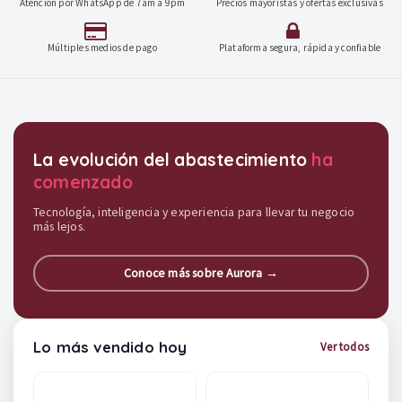
Atención por WhatsApp de 7am a 9pm
Precios mayoristas y ofertas exclusivas
Múltiples medios de pago
Plataforma segura, rápida y confiable
Destacados y soluciones
La evolución del abastecimiento
ha
comenzado
Tecnología, inteligencia y experiencia para llevar tu negocio
más lejos.
Conoce más sobre Aurora →
Lo más vendido hoy
Ver todos