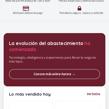
Atención por WhatsApp de 7am a 9pm
Precios mayoristas y ofertas exclusivas
Múltiples medios de pago
Plataforma segura, rápida y confiable
Destacados y soluciones
La evolución del abastecimiento
ha
comenzado
Tecnología, inteligencia y experiencia para llevar tu negocio
más lejos.
Conoce más sobre Aurora →
Lo más vendido hoy
Ver todos