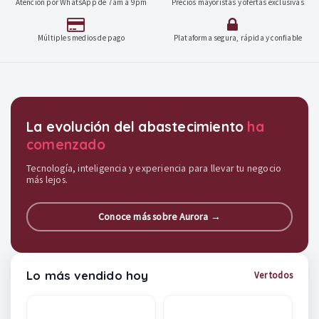
Atención por WhatsApp de 7am a 9pm
Precios mayoristas y ofertas exclusivas
Múltiples medios de pago
Plataforma segura, rápida y confiable
Destacados y soluciones
La evolución del abastecimiento
ha
comenzado
Tecnología, inteligencia y experiencia para llevar tu negocio
más lejos.
Conoce más sobre Aurora →
Lo más vendido hoy
Ver todos