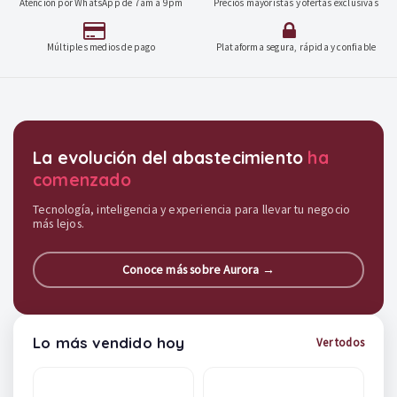
Atención por WhatsApp de 7am a 9pm
Precios mayoristas y ofertas exclusivas
Múltiples medios de pago
Plataforma segura, rápida y confiable
Destacados y soluciones
La evolución del abastecimiento
ha
comenzado
Tecnología, inteligencia y experiencia para llevar tu negocio
más lejos.
Conoce más sobre Aurora →
Lo más vendido hoy
Ver todos