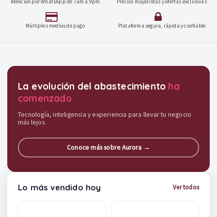
Atención por WhatsApp de 7am a 9pm
Precios mayoristas y ofertas exclusivas
Múltiples medios de pago
Plataforma segura, rápida y confiable
Destacados y soluciones
La evolución del abastecimiento
ha
comenzado
Tecnología, inteligencia y experiencia para llevar tu negocio
más lejos.
Conoce más sobre Aurora →
Lo más vendido hoy
Ver todos