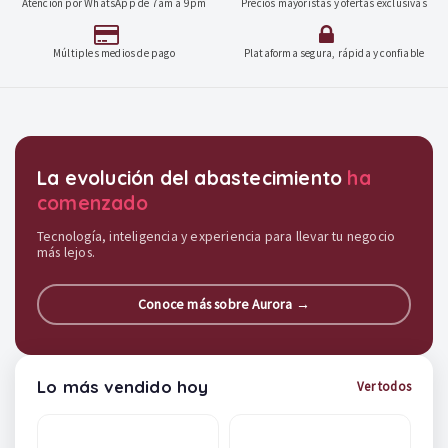
Atención por WhatsApp de 7am a 9pm
Precios mayoristas y ofertas exclusivas
Múltiples medios de pago
Plataforma segura, rápida y confiable
Destacados y soluciones
La evolución del abastecimiento
ha
comenzado
Tecnología, inteligencia y experiencia para llevar tu negocio
más lejos.
Conoce más sobre Aurora →
Lo más vendido hoy
Ver todos