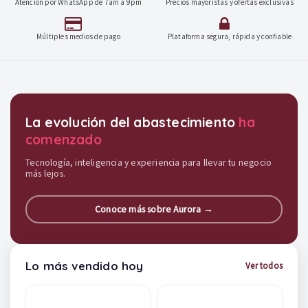
Atención por WhatsApp de 7am a 9pm
Precios mayoristas y ofertas exclusivas
Múltiples medios de pago
Plataforma segura, rápida y confiable
Destacados y soluciones
La evolución del abastecimiento
ha
comenzado
Tecnología, inteligencia y experiencia para llevar tu negocio
más lejos.
Conoce más sobre Aurora →
Lo más vendido hoy
Ver todos