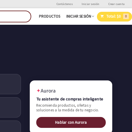
Contáctenos
Iniciar sesión
Crear cuenta
Total:
$0
PRODUCTOS
INICIAR SESIÓN
0
✦
Aurora
Tu asistente de compras inteligente
Recomienda productos, ofertas y
soluciones a la medida de tu negocio.
Hablar con Aurora