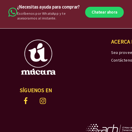
¿Necesitas ayuda para comprar?
Chatear ahora
Escríbenos por WhatsApp y te
asesoramos al instante.
ACERCA
Sea prove
Contácten
SÍGUENOS EN