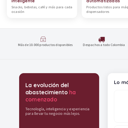
inteligente
automatizadas
Snacks, bebidas, café y más para cada
Productos listos para má
ocasión
dispensadores
Más de 10.000 productos disponibles
Despachos a todo Colombia
Destacados y soluciones
Lo má
La evolución del
abastecimiento
ha
comenzado
Tecnología, inteligencia y experiencia
para llevar tu negocio más lejos.