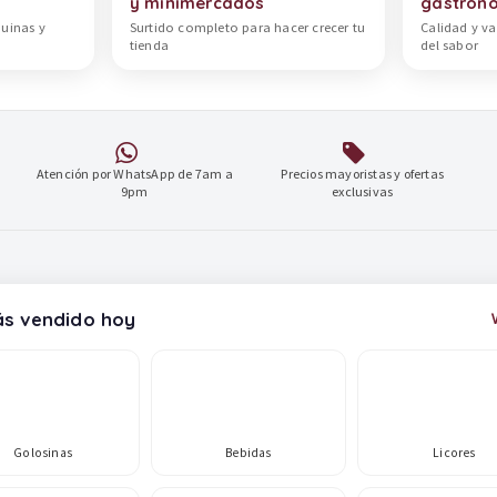
y minimercados
gastron
quinas y
Surtido completo para hacer crecer tu
Calidad y va
tienda
del sabor
Atención por WhatsApp de 7am a
Precios mayoristas y ofertas
9pm
exclusivas
s vendido hoy
Golosinas
Bebidas
Licores