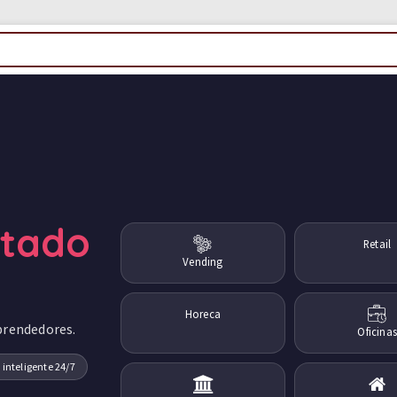
ctado
Retail
Vending
Horeca
prendedores.
Oficinas
 inteligente 24/7