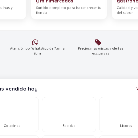
y minimercados
gastron
quinas y
Surtido completo para hacer crecer tu
Calidad y va
tienda
del sabor
Atención por WhatsApp de 7am a
Precios mayoristas y ofertas
9pm
exclusivas
s vendido hoy
Golosinas
Bebidas
Licores