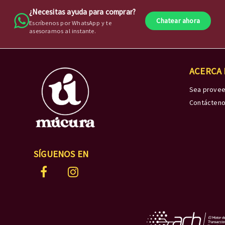
¿Necesitas ayuda para comprar?
Chatear ahora
Escríbenos por WhatsApp y te
asesoramos al instante.
ACERCA
Sea prove
Contácten
SÍGUENOS EN