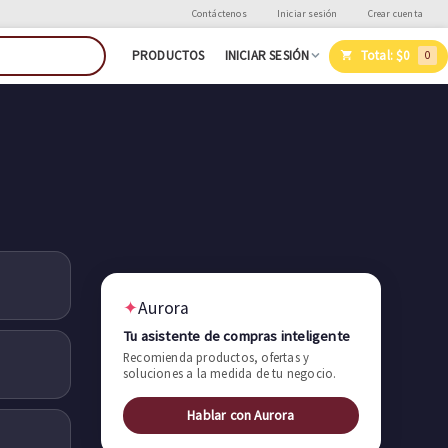
Contáctenos
Iniciar sesión
Crear cuenta
Total:
$0
PRODUCTOS
INICIAR SESIÓN
0
✦
Aurora
Tu asistente de compras inteligente
Recomienda productos, ofertas y
soluciones a la medida de tu negocio.
Hablar con Aurora