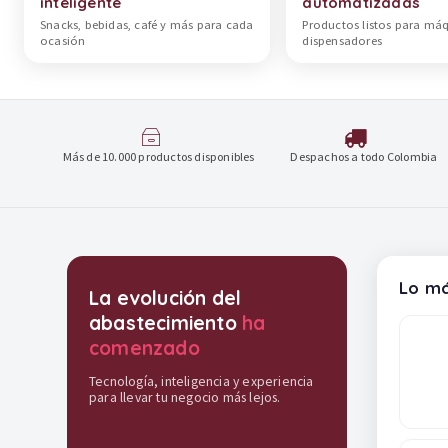
inteligente
automatizadas
Snacks, bebidas, café y más para cada
Productos listos para má
ocasión
dispensadores
Más de 10.000 productos disponibles
Despachos a todo Colombia
Destacados y soluciones
Lo má
La evolución del
abastecimiento
ha
comenzado
Tecnología, inteligencia y experiencia
para llevar tu negocio más lejos.