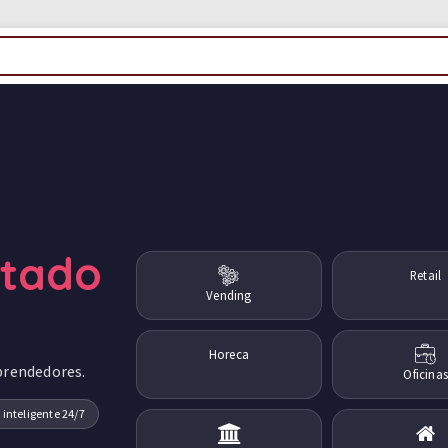
ctado
Retail
Vending
Horeca
prendedores.
Oficinas
 inteligente 24/7