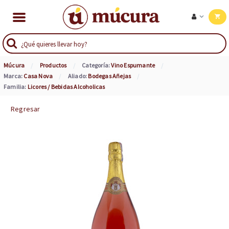
Múcura
Productos
Categoría:
Vino Espumante
Marca:
Casa Nova
Aliado:
Bodegas Añejas
Familia:
Licores / Bebidas Alcoholicas
Regresar