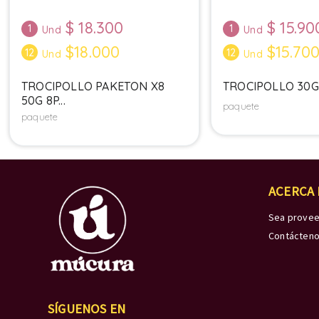
$
18.300
$
15.90
1
1
Und
Und
$18.000
$15.70
12
12
Und
Und
TROCIPOLLO PAKETON X8
TROCIPOLLO 30G X
50G 8P...
paquete
paquete
ACERCA
Sea prove
Contácten
SÍGUENOS EN