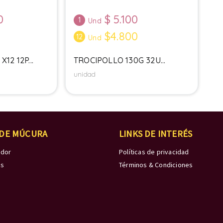
0
$
5.100
1
Und
0
$4.800
12
Und
12 12P...
TROCIPOLLO 130G 32U...
unidad
 DE MÚCURA
LINKS DE INTERÉS
edor
Políticas de privacidad
os
Términos & Condiciones