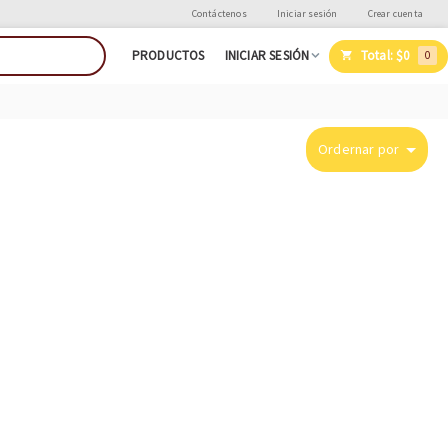
Contáctenos
Iniciar sesión
Crear cuenta
Total:
$0
PRODUCTOS
INICIAR SESIÓN
0
Ordernar por