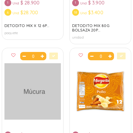
$
28.900
$
3.900
1
1
Und
Und
$28.700
$3.400
6
18
Und
Und
DETODITO MIX X 12 6P...
DETODITO MIX 80G
BOLSAZA 20P...
paquete
unidad