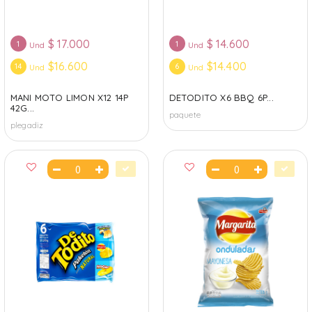
$
17.000
$
14.600
1
1
Und
Und
$16.600
$14.400
14
6
Und
Und
MANI MOTO LIMON X12 14P
DETODITO X6 BBQ 6P...
42G...
paquete
plegadiz