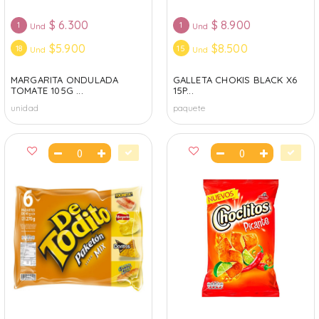
$
6.300
$
8.900
1
1
Und
Und
$5.900
$8.500
18
15
Und
Und
MARGARITA ONDULADA
GALLETA CHOKIS BLACK X6
TOMATE 105G ...
15P...
unidad
paquete