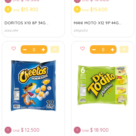
Und
Und
$15.900
$15.600
8
9
Und
Und
DORITOS X10 8P 34G...
MANI MOTO X12 9P 44G...
paquete
plegadiz
$
12.500
$
18.900
1
1
Und
Und