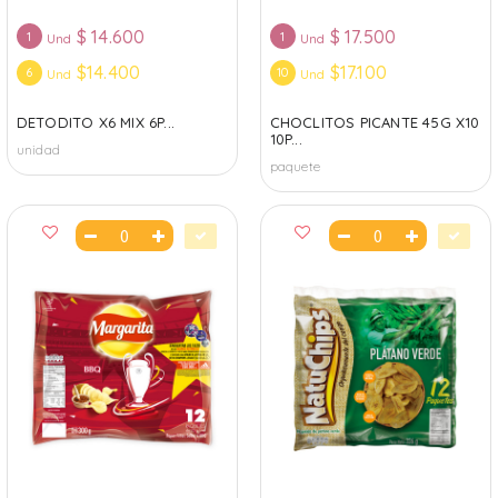
$
14.600
$
17.500
1
1
Und
Und
$14.400
$17.100
6
10
Und
Und
DETODITO X6 MIX 6P...
CHOCLITOS PICANTE 45G X10
10P...
unidad
paquete