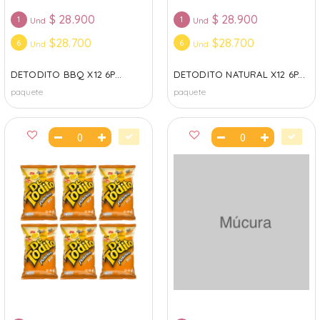
$
28.900
$
28.900
1
1
Und
Und
$28.700
$28.700
6
6
Und
Und
DETODITO BBQ X12 6P...
DETODITO NATURAL X12 6P...
paquete
paquete