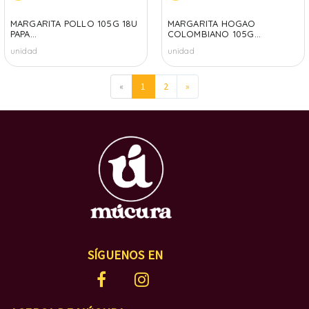
MARGARITA POLLO 105G 18U
MARGARITA HOGAO
PAPA...
COLOMBIANO 105G...
unidad
unidad
«
1
2
»
SÍGUENOS EN