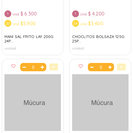
$
6.300
$
4.200
1
1
Und
Und
$5.900
$3.400
20
24
Und
Und
MANI SAL FRITO LAY 200G
CHOCLITOS BOLSAZA 125G
24P...
25P...
unidad
unidad