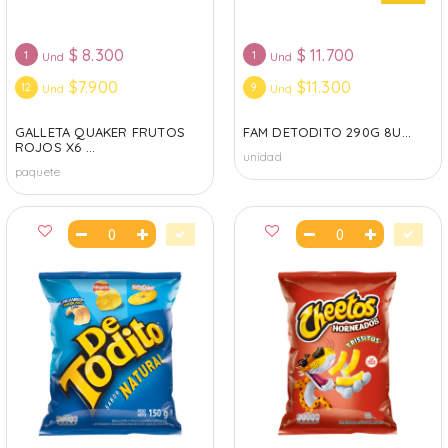
$
8.300
$
11.700
1
1
Und
Und
$7.900
$11.300
12
9
Und
Und
GALLETA QUAKER FRUTOS
FAM DETODITO 290G 8U...
ROJOS X6 ...
unidad
paquete