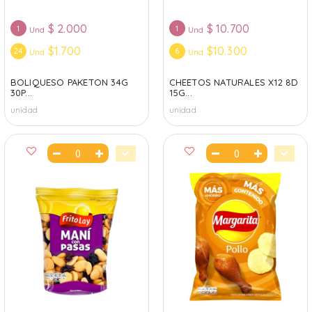
$
2.000
$
10.700
1
1
Und
Und
$1.700
$10.300
24
6
Und
Und
BOLIQUESO PAKETON 34G
CHEETOS NATURALES X12 8D
30P...
15G...
unidad
unidad