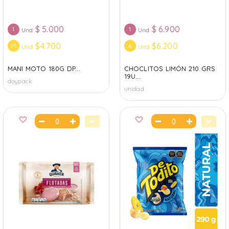
$
5.000
$
6.900
1
1
Und
Und
$4.700
$6.200
25
6
Und
Und
MANI MOTO 180G DP...
CHOCLITOS LIMÓN 210 GRS
19U...
doypack
unidad