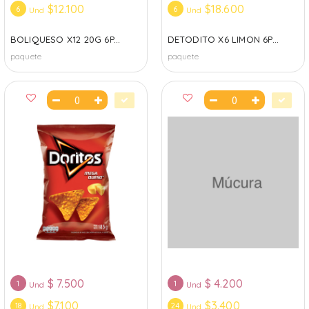
$12.100
$18.600
6
6
Und
Und
BOLIQUESO X12 20G 6P...
DETODITO X6 LIMON 6P...
paquete
paquete
$
7.500
$
4.200
1
1
Und
Und
$7.100
$3.400
18
24
Und
Und