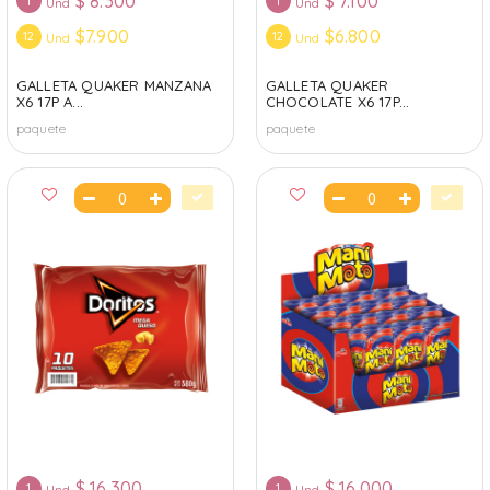
$
8.300
$
7.100
1
1
Und
Und
$7.900
$6.800
12
12
Und
Und
GALLETA QUAKER MANZANA
GALLETA QUAKER
X6 17P A...
CHOCOLATE X6 17P...
paquete
paquete
$
16.300
$
16.000
1
1