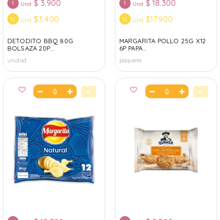
$
3.900
$
18.300
1
1
Und
Und
$3.400
$17.900
12
12
Und
Und
DETODITO BBQ 80G
MARGARITA POLLO 25G X12
BOLSAZA 20P...
6P PAPA...
unidad
paquete