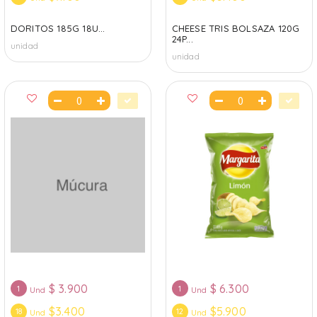
DORITOS 185G 18U...
CHEESE TRIS BOLSAZA 120G
24P...
unidad
unidad
$
3.900
$
6.300
1
1
Und
Und
$3.400
$5.900
18
12
Und
Und