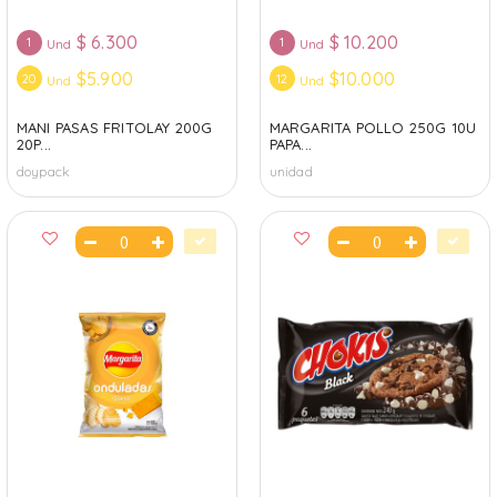
$
6.300
$
10.200
1
1
Und
Und
$5.900
$10.000
20
12
Und
Und
MANI PASAS FRITOLAY 200G
MARGARITA POLLO 250G 10U
20P...
PAPA...
doypack
unidad