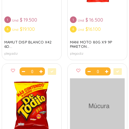
$
19.500
$
16.500
1
1
Und
Und
$19.100
$16.100
6
6
Und
Und
MAMUT DISP BLANCO X42
MANI MOTO 80G X9 9P
6D...
PAKETON...
plegadiz
plegadiz