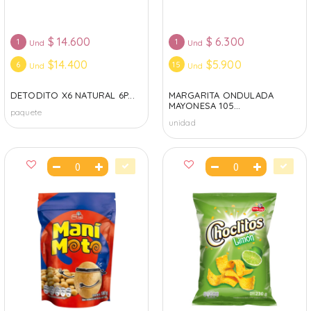
$
14.600
$
6.300
1
1
Und
Und
$14.400
$5.900
6
15
Und
Und
DETODITO X6 NATURAL 6P...
MARGARITA ONDULADA
MAYONESA 105...
paquete
unidad