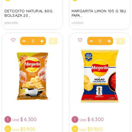
DETODITO NATURAL 80G
MARGARITA LIMON 105 G 18U
BOLSAZA 20...
PAPA...
paquete
unidad
$
6.300
$
6.300
1
1
Und
Und
$5.900
$5.900
12
12
Und
Und