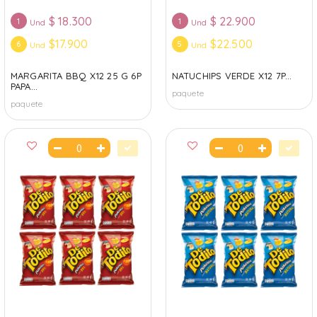
$
18.300
$
22.900
1
1
Und
Und
$17.900
$22.500
6
5
Und
Und
MARGARITA BBQ X12 25 G 6P
NATUCHIPS VERDE X12 7P...
PAPA...
paquete
paquete