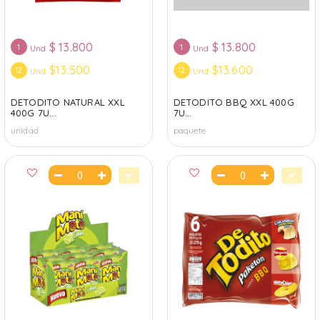
$
13.800
$
13.800
1
1
Und
Und
$13.500
$13.600
12
12
Und
Und
DETODITO NATURAL XXL
DETODITO BBQ XXL 400G
400G 7U...
7U...
unidad
paquete