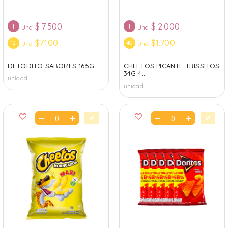
$
7.500
$
2.000
1
1
Und
Und
$7.100
$1.700
12
40
Und
Und
DETODITO SABORES 165G...
CHEETOS PICANTE TRISSITOS
34G 4...
unidad
unidad