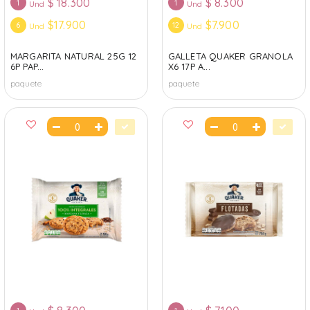
$
18.300
$
8.300
1
1
Und
Und
$17.900
$7.900
6
12
Und
Und
MARGARITA NATURAL 25G 12
GALLETA QUAKER GRANOLA
6P PAP...
X6 17P A...
paquete
paquete