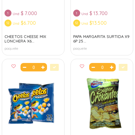
$
7.000
$
13.700
1
1
Und
Und
$6.700
$13.500
12
12
Und
Und
CHEETOS CHEESE MIX
PAPA MARGARITA SURTIDA X9
LONCHERA X6...
6P 25...
paquete
paquete