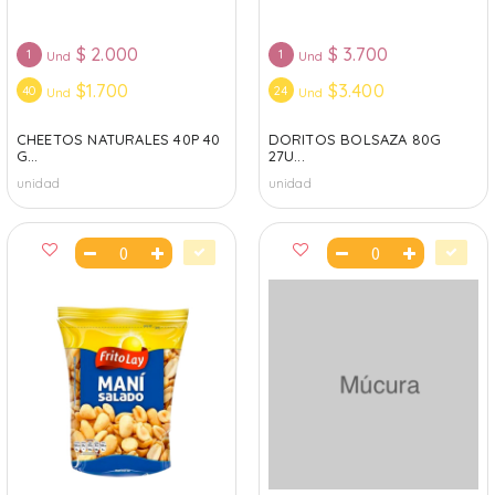
$
2.000
$
3.700
1
1
Und
Und
$1.700
$3.400
40
24
Und
Und
CHEETOS NATURALES 40P 40
DORITOS BOLSAZA 80G
G...
27U...
unidad
unidad