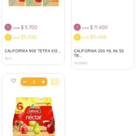
$
5.700
$
11.600
1
1
Und
Und
$5.200
$11.400
12
12
Und
Und
CALIFORNIA 900 TETRA X12...
CALIFORNIA 200 ML X6 5S
TB...
litro
six pack