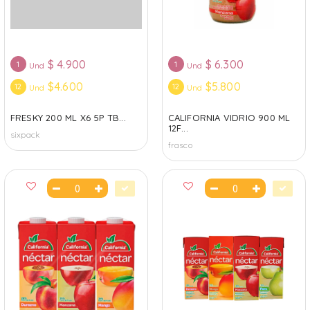
$
4.900
$
6.300
1
1
Und
Und
$4.600
$5.800
12
12
Und
Und
FRESKY 200 ML X6 5P TB...
CALIFORNIA VIDRIO 900 ML
12F...
sixpack
frasco