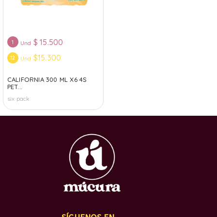
$
15.500
1
Und
$15.300
12
Und
CALIFORNIA 300 ML X6 4S
PET...
six pack