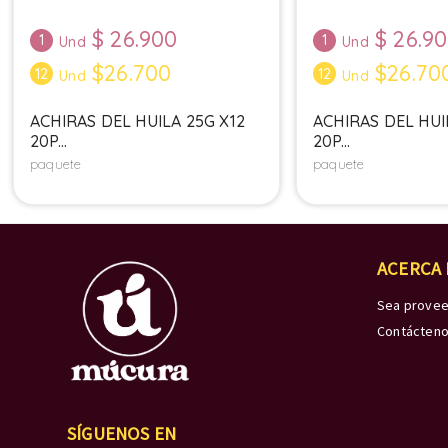
$
26.900
$
26.9
1
1
Und
Und
$26.700
$26.70
12
12
Und
Und
ACHIRAS DEL HUILA 25G X12
ACHIRAS DEL HUI
20P...
20P...
paquete
paquete
ACERCA
Sea prove
Contácten
SÍGUENOS EN