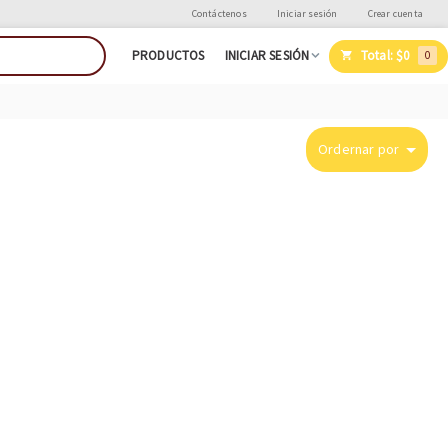
Contáctenos
Iniciar sesión
Crear cuenta
Total:
$0
PRODUCTOS
INICIAR SESIÓN
0
Ordernar por