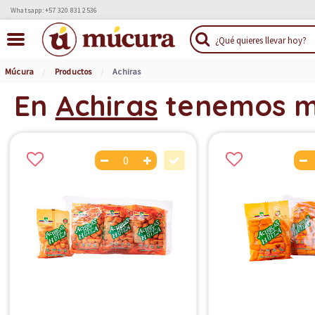
Whatsapp: +57 320 831 2536
Múcura
Productos
Achiras
En
Achiras
tenemos 