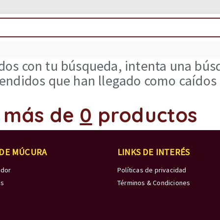
os con tu búsqueda, intenta una búsq
ndidos que han llegado como caídos d
 más de
0
productos
 DE MÚCURA
LINKS DE INTERÉS
edor
Políticas de privacidad
os
Términos & Condiciones