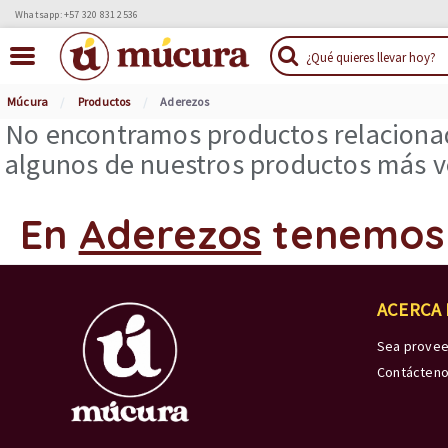
Whatsapp: +57 320 831 2536
Múcura
Productos
Aderezos
No encontramos productos relacionad
algunos de nuestros productos más ve
En
Aderezos
tenemos
ACERCA
Sea prove
Contácten