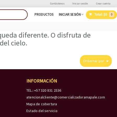
Contáctenos
Iniciar sesión
Crear cuenta
Total:
$0
PRODUCTOS
INICIAR SESIÓN
0
ueda diferente. O disfruta de
el cielo.
Ordernar por
INFORMACIÓN
TEL.: +57 320 831 2536
atencionalcliente@comercializadoramapale.com
Mapa de cobertura
Estado del servicio