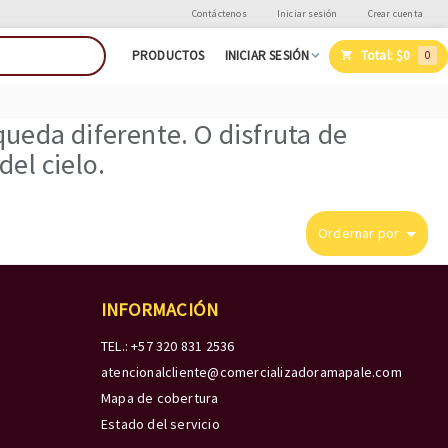
Contáctenos
Iniciar sesión
Crear cuenta
Total:
$0
PRODUCTOS
INICIAR SESIÓN
0
ueda diferente. O disfruta de
el cielo.
Ordernar por
INFORMACIÓN
TEL.: +57 320 831 2536
atencionalcliente@comercializadoramapale.com
Mapa de cobertura
Estado del servicio