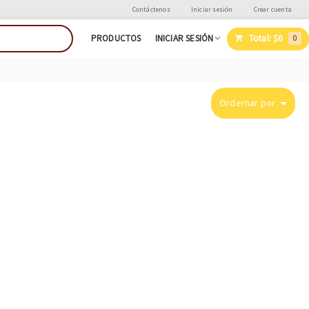
Contáctenos
Iniciar sesión
Crear cuenta
Total:
$0
PRODUCTOS
INICIAR SESIÓN
0
Ordernar por