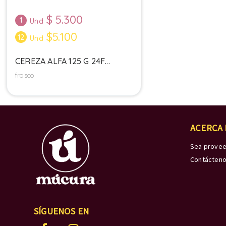
$
5.300
1
Und
$5.100
12
Und
CEREZA ALFA 125 G 24F...
frasco
ACERCA
Sea prove
Contácten
SÍGUENOS EN