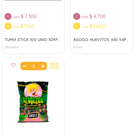
$
7.300
$
4.700
1
1
Und
Und
$7.100
$4.600
12
12
Und
Und
TUMIX STICK 100 UNID X24P...
AGOGO HUEVITOS X60 56P...
plegadiz
bolsa