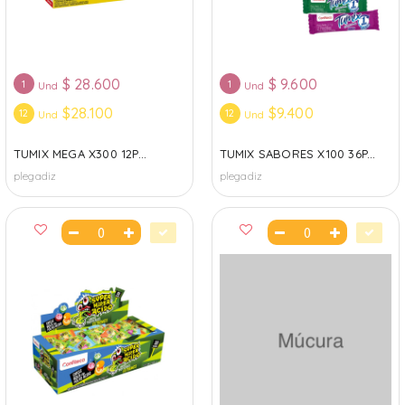
$
28.600
$
9.600
1
1
Und
Und
$28.100
$9.400
12
12
Und
Und
TUMIX MEGA X300 12P...
TUMIX SABORES X100 36P...
plegadiz
plegadiz