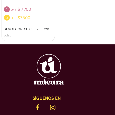
$
7.700
1
Und
$7.300
12
Und
REVOLCON CHICLE X50 12B...
bolsa
SÍGUENOS EN