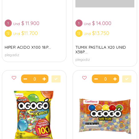
$
11.900
$
14.000
1
1
Und
Und
$11.700
$13.750
12
12
Und
Und
HIPER ACIDO X100 18P...
TUMIX PASTILLA X20 UNID
X38P...
plegadiz
plegadiz