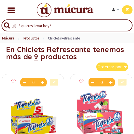
Múcura
Productos
Chiclets Refrescante
En
Chiclets Refrescante
tenemos
más de
9
productos
Ordernar por