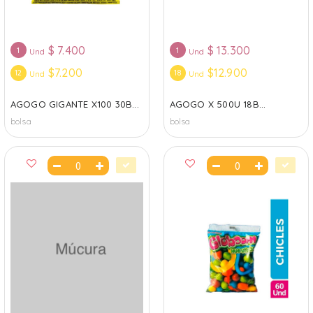
$
7.400
$
13.300
1
1
Und
Und
$7.200
$12.900
12
18
Und
Und
AGOGO GIGANTE X100 30B...
AGOGO X 500U 18B...
bolsa
bolsa