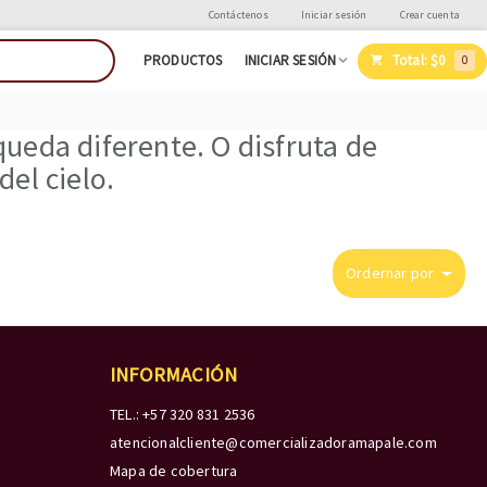
Contáctenos
Iniciar sesión
Crear cuenta
Total:
$0
PRODUCTOS
INICIAR SESIÓN
0
ueda diferente. O disfruta de
el cielo.
Ordernar por
INFORMACIÓN
TEL.: +57 320 831 2536
atencionalcliente@comercializadoramapale.com
Mapa de cobertura