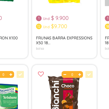
0
$
9.900
1
1
Und
0
$9.700
12
1
Und
RON X100
FRUNAS BARRA EXPRESSIONS
F
X50 18...
18
bolsa
bo