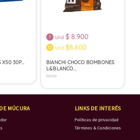
0
$
8.900
1
Und
$8.600
12
Und
X50 30P...
BIANCHI CHOCO BOMBONES
L&BLANCO...
bolsa
 DE MÚCURA
LINKS DE INTERÉS
edor
Políticas de privacidad
os
Términos & Condiciones