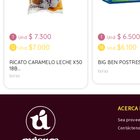
$
7.300
$
6.50
1
1
Und
Und
$7.000
$6.100
12
18
Und
Und
RICATO CARAMELO LECHE X50
BIG BEN POSTRES 
18B...
bolsa
bolsa
ACERCA
Sea prove
Contácten