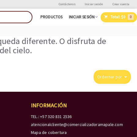
Contáctenos
Iniciar sesión
Crear cuenta
Total:
$0
PRODUCTOS
INICIAR SESIÓN
0
ueda diferente. O disfruta de
el cielo.
Ordernar por
INFORMACIÓN
TEL.: +57 320 831 2536
atencionalcliente@comercializadoramapale.com
Mapa de cobertura