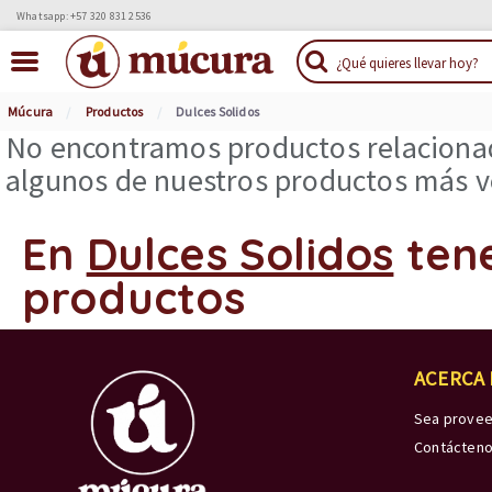
Whatsapp: +57 320 831 2536
Múcura
Productos
Dulces Solidos
No encontramos productos relacionad
algunos de nuestros productos más ve
En
Dulces Solidos
ten
productos
ACERCA
Sea prove
Contácten