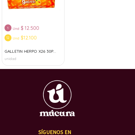
$
12.500
1
Und
$12.100
12
Und
GALLETIN HERPO X26 30P...
unidad
SÍGUENOS EN