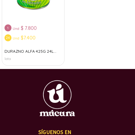
$
7.800
1
Und
$7.400
24
Und
DURAZNO ALFA 425G 24L...
lata
SÍGUENOS EN