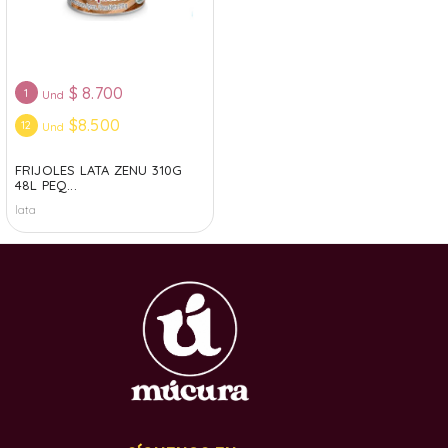
$
8.700
1
Und
$8.500
12
Und
FRIJOLES LATA ZENU 310G
48L PEQ...
lata