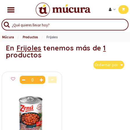
Múcura
Productos
Frijoles
En
Frijoles
tenemos más de
1
productos
Ordernar por