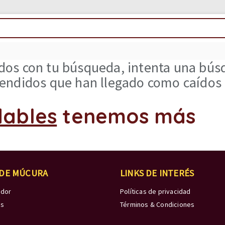
os con tu búsqueda, intenta una búsq
ndidos que han llegado como caídos d
dables
tenemos más
 DE MÚCURA
LINKS DE INTERÉS
edor
Políticas de privacidad
os
Términos & Condiciones