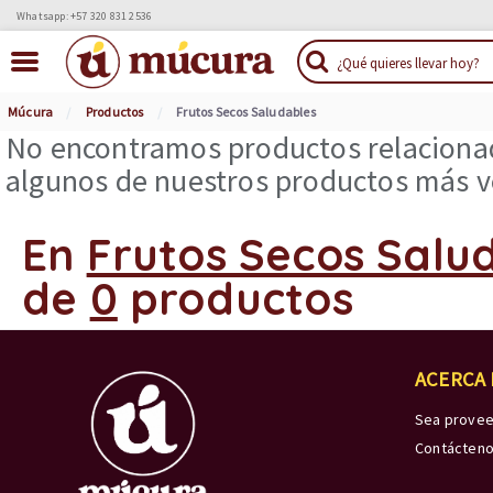
Whatsapp: +57 320 831 2536
Múcura
Productos
Frutos Secos Saludables
No encontramos productos relacionad
algunos de nuestros productos más ve
En
Frutos Secos Salu
de
0
productos
ACERCA
Sea prove
Contácten