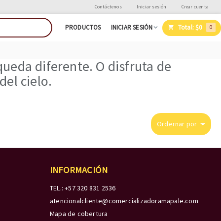
Contáctenos
Iniciar sesión
Crear cuenta
Total:
$0
PRODUCTOS
INICIAR SESIÓN
0
ueda diferente. O disfruta de
el cielo.
Ordernar por
INFORMACIÓN
TEL.: +57 320 831 2536
atencionalcliente@comercializadoramapale.com
Mapa de cobertura