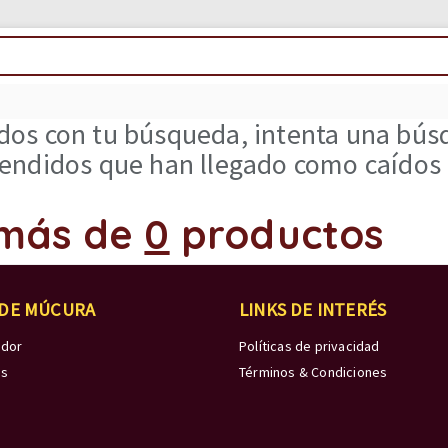
os con tu búsqueda, intenta una búsq
ndidos que han llegado como caídos d
más de
0
productos
 DE MÚCURA
LINKS DE INTERÉS
edor
Políticas de privacidad
os
Términos & Condiciones