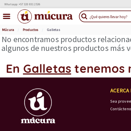
Whatsapp: +57 320 831 2536
Múcura
Productos
Galletas
No encontramos productos relacionad
algunos de nuestros productos más ve
En
Galletas
tenemos 
ACERCA
Sea prove
Contácten