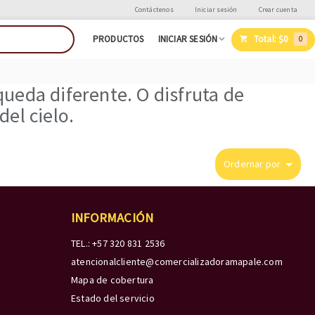
Contáctenos
Iniciar sesión
Crear cuenta
Total:
$0
PRODUCTOS
INICIAR SESIÓN
0
ueda diferente. O disfruta de
el cielo.
Ordernar por
INFORMACIÓN
TEL.: +57 320 831 2536
atencionalcliente@comercializadoramapale.com
Mapa de cobertura
Estado del servicio