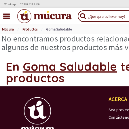
Whatsapp: +57 320 831 2536
Múcura
Productos
Goma Saludable
No encontramos productos relacionad
algunos de nuestros productos más ve
En
Goma Saludable
t
productos
ACERCA
Sea prove
Contácten