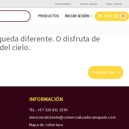
Contáctenos
Iniciar sesión
Crear cuenta
Total:
$0
PRODUCTOS
INICIAR SESIÓN
0
ueda diferente. O disfruta de
el cielo.
Ordernar por
INFORMACIÓN
TEL.: +57 320 831 2536
atencionalcliente@comercializadoramapale.com
Mapa de cobertura