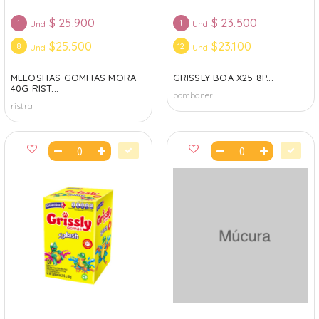
$
25.900
$
23.500
1
1
Und
Und
$25.500
$23.100
8
12
Und
Und
MELOSITAS GOMITAS MORA
GRISSLY BOA X25 8P...
40G RIST...
bomboner
ristra