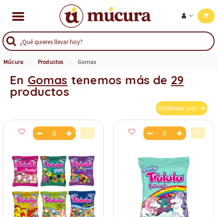
Múcura
Productos
Gomas
En
Gomas
tenemos más de
29
productos
Ordernar por