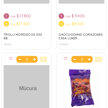
$
17.800
$
9.400
1
1
Und
Und
$17.400
$9.000
8
12
Und
Und
TROLLI MORDISCOS X50
CHOCOGOMAS CORAZONES
8B...
CASA LUKER...
bolsa
unidad