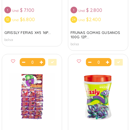
$
7.100
$
2.800
1
1
Und
Und
$6.800
$2.400
12
24
Und
Und
GRISSLY FERIAS X45 16P...
FRUNAS GOMAS GUSANOS
100G 12P...
bolsa
bolsa