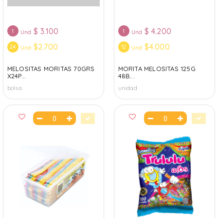
$
3.100
$
4.200
1
1
Und
Und
$2.700
$4.000
24
12
Und
Und
MELOSITAS MORITAS 70GRS
MORITA MELOSITAS 125G
X24P...
48B...
bolsa
unidad