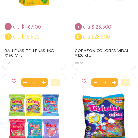
$
46.900
$
28.500
1
1
Und
Und
$46.900
$28.500
12
12
Und
Und
BALLENAS RELLENAS 1KG
CORAZON COLORES VIDAL
X180 VI...
X120 6P...
kilo
bolsa