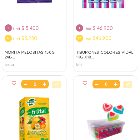
$
5.400
$
46.900
1
1
Und
Und
$5.250
$46.900
12
12
Und
Und
MORITA MELOSITAS 150G
TIBURONES COLORES VIDAL
24B...
1KG X18...
bolsa
kilo