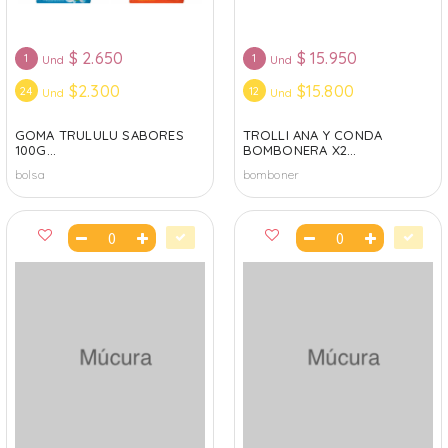
$
2.650
$
15.950
1
1
Und
Und
$2.300
$15.800
24
12
Und
Und
GOMA TRULULU SABORES
TROLLI ANA Y CONDA
100G...
BOMBONERA X2...
bolsa
bomboner