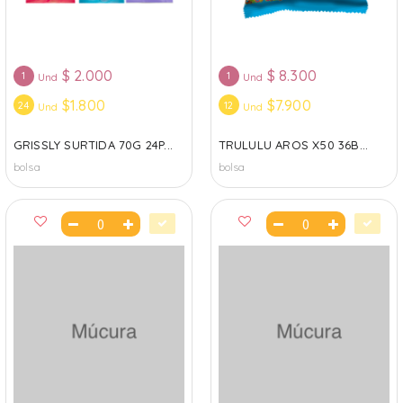
$
2.000
$
8.300
1
1
Und
Und
$1.800
$7.900
24
12
Und
Und
GRISSLY SURTIDA 70G 24P...
TRULULU AROS X50 36B...
bolsa
bolsa