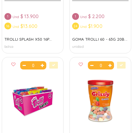
$
13.900
$
2.200
1
1
Und
Und
$13.600
$1.900
16
24
Und
Und
TROLLI SPLASH X50 16P...
GOMA TROLLI 60 - 63G 20B...
bolsa
unidad