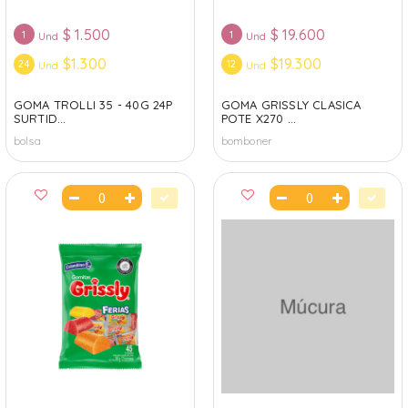
$
1.500
$
19.600
1
1
Und
Und
$1.300
$19.300
24
12
Und
Und
GOMA TROLLI 35 - 40G 24P
GOMA GRISSLY CLASICA
SURTID...
POTE X270 ...
bolsa
bomboner