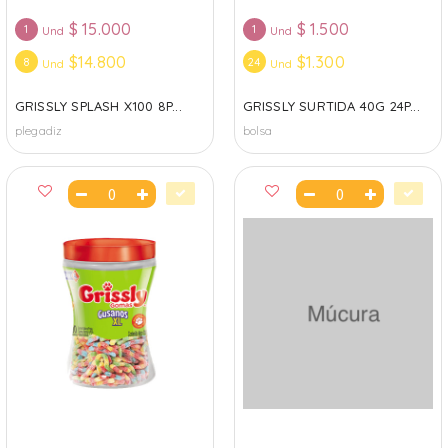
$
15.000
$
1.500
1
1
Und
Und
$14.800
$1.300
8
24
Und
Und
GRISSLY SPLASH X100 8P...
GRISSLY SURTIDA 40G 24P...
plegadiz
bolsa