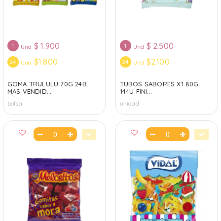
$
1.900
$
2.500
1
1
Und
Und
$1.800
$2.100
24
24
Und
Und
GOMA TRULULU 70G 24B
TUBOS SABORES X1 80G
MAS VENDID...
144U FINI...
bolsa
unidad