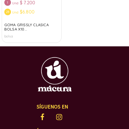
$
7.200
1
Und
$6.800
28
Und
GOMA GRISSLY CLASICA
BOLSA X10...
bolsa
SÍGUENOS EN