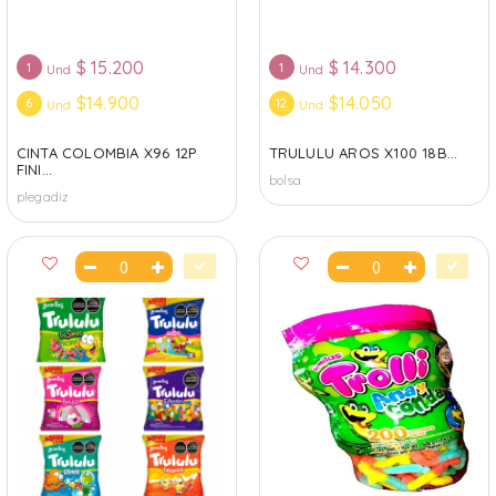
$
15.200
$
14.300
1
1
Und
Und
$14.900
$14.050
6
12
Und
Und
CINTA COLOMBIA X96 12P
TRULULU AROS X100 18B...
FINI...
bolsa
plegadiz