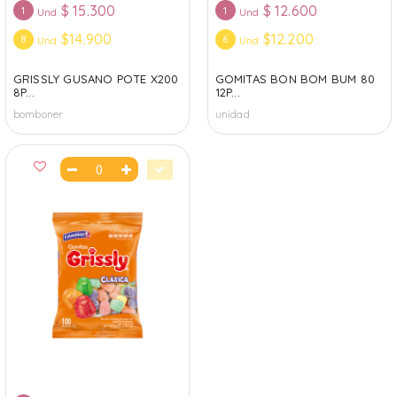
$
15.300
$
12.600
1
1
Und
Und
$14.900
$12.200
8
6
Und
Und
GRISSLY GUSANO POTE X200
GOMITAS BON BOM BUM 80
8P...
12P...
bomboner
unidad