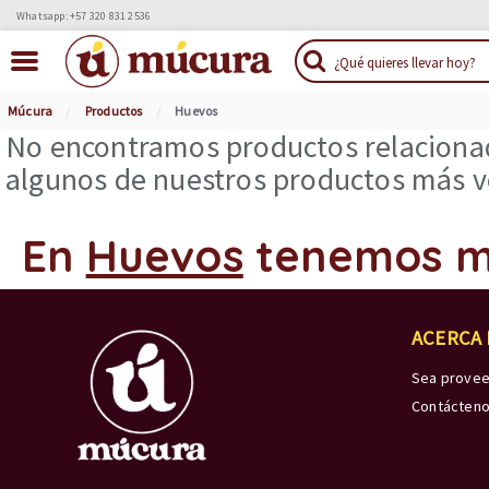
Whatsapp: +57 320 831 2536
Múcura
Productos
Huevos
No encontramos productos relacionad
algunos de nuestros productos más ve
En
Huevos
tenemos m
ACERCA
Sea prove
Contácten