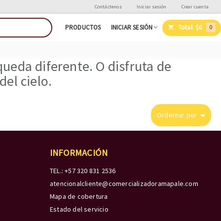
Contáctenos
Iniciar sesión
Crear cuenta
Total:
$0
PRODUCTOS
INICIAR SESIÓN
0
ueda diferente. O disfruta de
el cielo.
Ordernar por
INFORMACIÓN
TEL.: +57 320 831 2536
atencionalcliente@comercializadoramapale.com
Mapa de cobertura
Estado del servicio