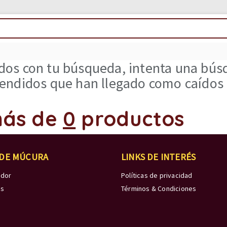
os con tu búsqueda, intenta una búsq
ndidos que han llegado como caídos d
ás de
0
productos
 DE MÚCURA
LINKS DE INTERÉS
edor
Políticas de privacidad
os
Términos & Condiciones