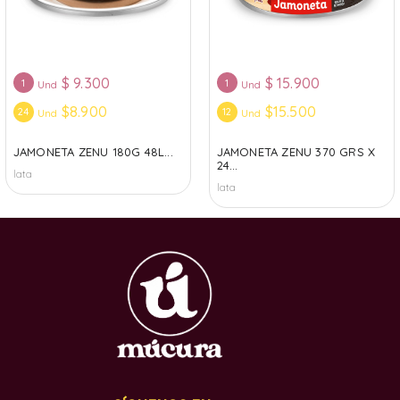
$
9.300
$
15.900
1
1
Und
Und
$8.900
$15.500
24
12
Und
Und
JAMONETA ZENU 180G 48L...
JAMONETA ZENU 370 GRS X
24...
lata
lata