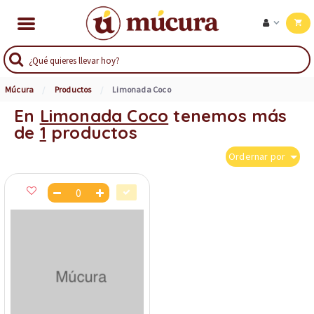
Múcura
Productos
Limonada Coco
En
Limonada Coco
tenemos más
de
1
productos
Ordernar por