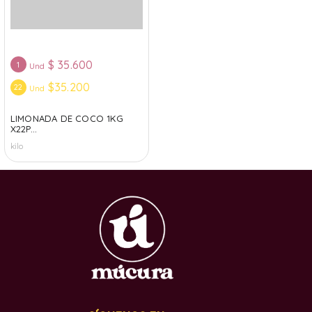
$
35.600
1
Und
$35.200
22
Und
LIMONADA DE COCO 1KG
X22P...
kilo