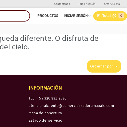
Contáctenos
Iniciar sesión
Crear cuenta
Total:
$0
PRODUCTOS
INICIAR SESIÓN
0
ueda diferente. O disfruta de
el cielo.
Ordernar por
INFORMACIÓN
TEL.: +57 320 831 2536
atencionalcliente@comercializadoramapale.com
Mapa de cobertura
Estado del servicio