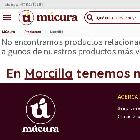
Whatsapp: +57 320 831 2536
Múcura
Productos
Morcilla
No encontramos productos relacionad
algunos de nuestros productos más ve
En
Morcilla
tenemos 
ACERCA
Sea prove
Contácten