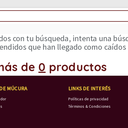
os con tu búsqueda, intenta una búsq
ndidos que han llegado como caídos d
más de
0
productos
 DE MÚCURA
LINKS DE INTERÉS
edor
Políticas de privacidad
os
Términos & Condiciones