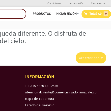
Contáctenos
Iniciar sesión
Crear cuenta
Total:
$0
PRODUCTOS
INICIAR SESIÓN
0
ueda diferente. O disfruta de
el cielo.
Ordernar por
INFORMACIÓN
TEL.: +57 320 831 2536
atencionalcliente@comercializadoramapale.com
Mapa de cobertura
Estado del servicio