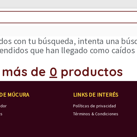
os con tu búsqueda, intenta una búsq
ndidos que han llegado como caídos d
 más de
0
productos
 DE MÚCURA
LINKS DE INTERÉS
edor
Políticas de privacidad
os
Términos & Condiciones