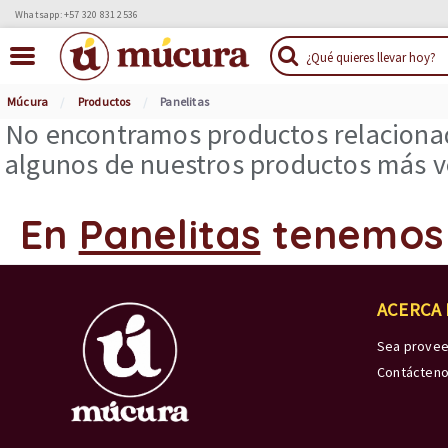
Whatsapp: +57 320 831 2536
Múcura
Productos
Panelitas
No encontramos productos relacionad
algunos de nuestros productos más ve
En
Panelitas
tenemos
ACERCA
Sea prove
Contácten