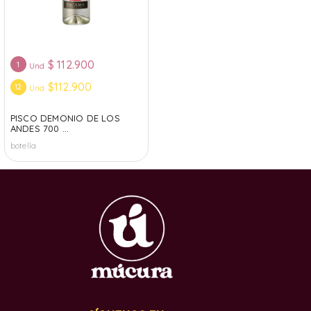
$
112.900
1
Und
$112.900
12
Und
PISCO DEMONIO DE LOS
ANDES 700 ...
botella