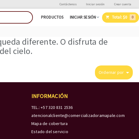
Contáctenos
Iniciar sesión
Crear cuenta
Total:
$0
PRODUCTOS
INICIAR SESIÓN
0
ueda diferente. O disfruta de
el cielo.
Ordernar por
INFORMACIÓN
TEL.: +57 320 831 2536
atencionalcliente@comercializadoramapale.com
Mapa de cobertura
Estado del servicio