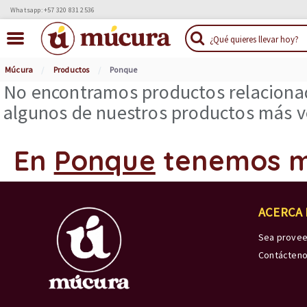
Whatsapp: +57 320 831 2536
Múcura
Productos
Ponque
No encontramos productos relacionad
algunos de nuestros productos más ve
En
Ponque
tenemos 
ACERCA
Sea prove
Contácten