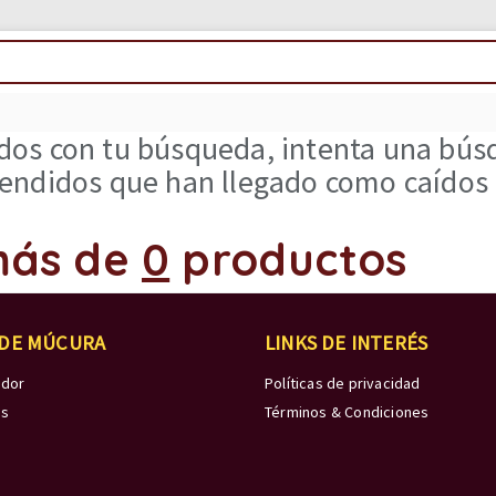
os con tu búsqueda, intenta una búsq
ndidos que han llegado como caídos d
más de
0
productos
 DE MÚCURA
LINKS DE INTERÉS
edor
Políticas de privacidad
os
Términos & Condiciones