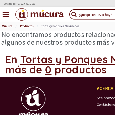
Whatsapp: +57 320 831 2536
Múcura
Productos
Tortas y Ponques Navideños
No encontramos productos relacionad
algunos de nuestros productos más ve
En
Tortas y Ponques 
más de
0
productos
ACERCA
Sea prove
Contácten