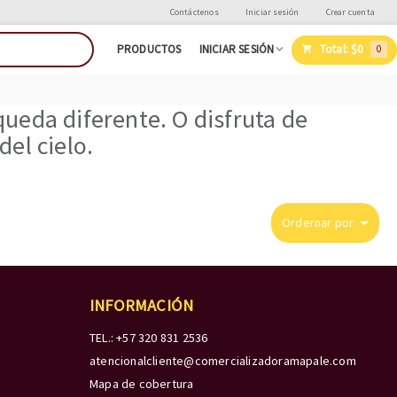
Contáctenos
Iniciar sesión
Crear cuenta
Total:
$0
PRODUCTOS
INICIAR SESIÓN
0
ueda diferente. O disfruta de
el cielo.
Ordernar por
INFORMACIÓN
TEL.: +57 320 831 2536
atencionalcliente@comercializadoramapale.com
Mapa de cobertura