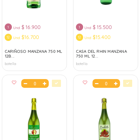
$
16.900
$
15.500
1
1
Und
Und
$16.700
$15.400
12
12
Und
Und
CARIÑOSO MANZANA 750 ML
CASA DEL RHIN MANZANA
12B...
750 ML 12...
botella
botella