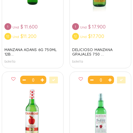
$
11.600
$
17.900
1
1
Und
Und
$11.200
$17.700
12
12
Und
Und
MANZANA ADANS 6G 750ML
DELICIOSO MANZANA
12B...
GRAJALES 750 ...
botella
botella