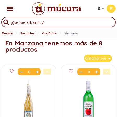
Múcura
Productos
Vino Dulce
Manzana
En
Manzana
tenemos más de
8
productos
Ordernar por