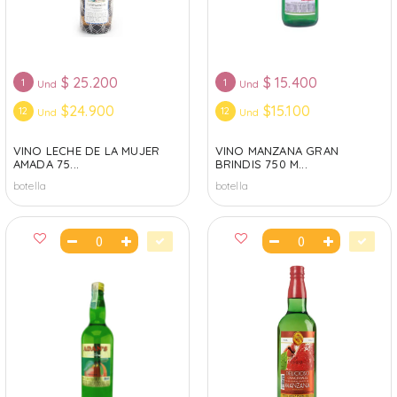
$
25.200
$
15.400
1
1
Und
Und
$24.900
$15.100
12
12
Und
Und
VINO LECHE DE LA MUJER
VINO MANZANA GRAN
AMADA 75...
BRINDIS 750 M...
botella
botella