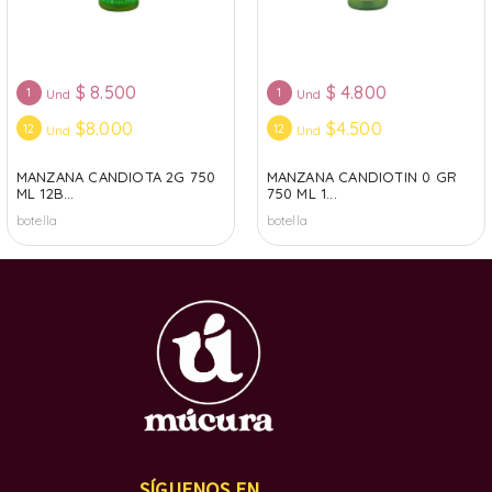
$
8.500
$
4.800
1
1
Und
Und
$8.000
$4.500
12
12
Und
Und
MANZANA CANDIOTA 2G 750
MANZANA CANDIOTIN 0 GR
ML 12B...
750 ML 1...
botella
botella
SÍGUENOS EN