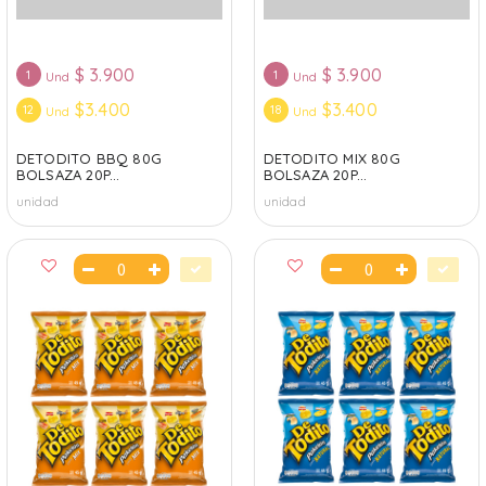
$
3.900
$
3.900
1
1
Und
Und
$3.400
$3.400
12
18
Und
Und
DETODITO BBQ 80G
DETODITO MIX 80G
BOLSAZA 20P...
BOLSAZA 20P...
unidad
unidad