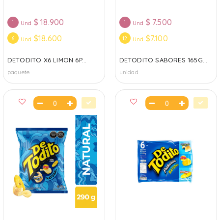
$
18.900
$
7.500
1
1
Und
Und
$18.600
$7.100
6
12
Und
Und
DETODITO X6 LIMON 6P...
DETODITO SABORES 165G...
paquete
unidad