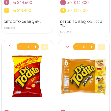
$
14.600
$
13.800
1
1
Und
Und
$14.400
$13.600
6
12
Und
Und
DETODITO X6 BBQ 6P...
DETODITO BBQ XXL 400G
7U...
paquete
paquete