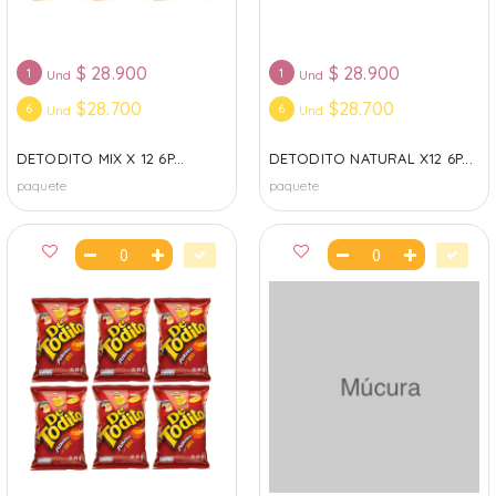
$
28.900
$
28.900
1
1
Und
Und
$28.700
$28.700
6
6
Und
Und
DETODITO MIX X 12 6P...
DETODITO NATURAL X12 6P...
paquete
paquete