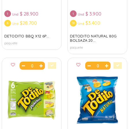
$
28.900
$
3.900
1
1
Und
Und
$28.700
$3.400
6
18
Und
Und
DETODITO BBQ X12 6P...
DETODITO NATURAL 80G
BOLSAZA 20...
paquete
paquete