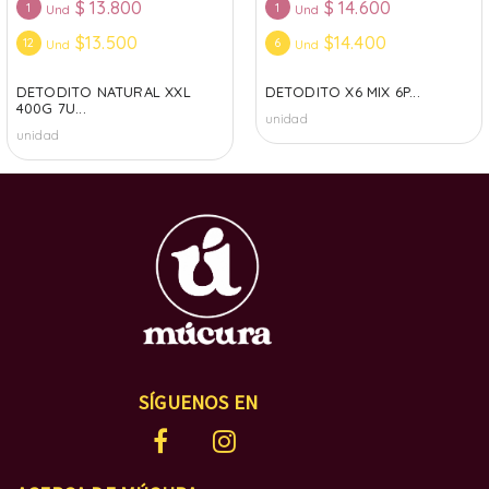
$
13.800
$
14.600
1
1
Und
Und
$13.500
$14.400
12
6
Und
Und
DETODITO NATURAL XXL
DETODITO X6 MIX 6P...
400G 7U...
unidad
unidad
SÍGUENOS EN