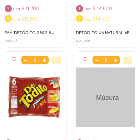
$
11.700
$
14.600
1
1
Und
Und
$11.300
$14.400
9
6
Und
Und
FAM DETODITO 290G 8U...
DETODITO X6 NATURAL 6P...
unidad
paquete